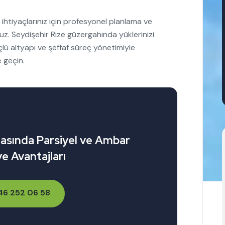
 ihtiyaçlarınız için profesyonel planlama ve
. Seydişehir Rize güzergahında yüklerinizi
çlü altyapı ve şeffaf süreç yönetimiyle
 geçin.
rasında Parsiyel ve Ambar
ye Avantajları
46 252 06 58